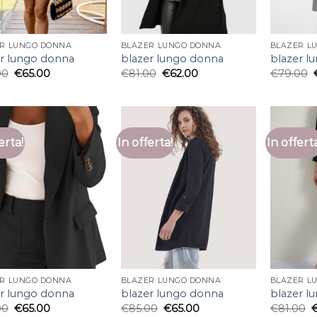
R LUNGO DONNA
BLAZER LUNGO DONNA
BLAZER L
er lungo donna
blazer lungo donna
blazer l
00
€
65.00
€
81.00
€
62.00
€
79.00
erta!
In offerta!
In offert
R LUNGO DONNA
BLAZER LUNGO DONNA
BLAZER L
er lungo donna
blazer lungo donna
blazer l
00
€
65.00
€
85.00
€
65.00
€
81.00