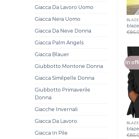
Giacca Da Lavoro Uomo
Giacca Nera Uomo
BLAZE
blaz
Giacca Da Neve Donna
€
85.
Giacca Palm Angels
Giacca Blauer
In off
Giubbotto Montone Donna
Giacca Similpelle Donna
Giubbotto Primaverile
Donna
Giacche Invernali
Giacca Da Lavoro
BLAZE
blaz
Giacca In Pile
€
85.