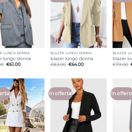
R LUNGO DONNA
BLAZER LUNGO DONNA
BLAZER L
er lungo donna
blazer lungo donna
blazer l
00
€
61.00
€
83.00
€
64.00
€
79.00
erta!
In offerta!
In offert