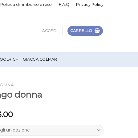
Politica di rimborso e reso
F.A.Q
Privacy Policy
ACCEDI
CARRELLO
OOLRICH
GIACCA COLMAR
DONNA
ungo donna
3.00