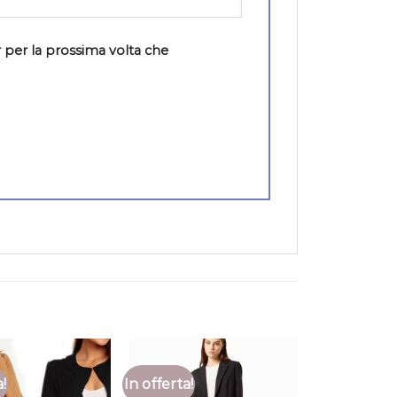
 per la prossima volta che
a!
In offerta!