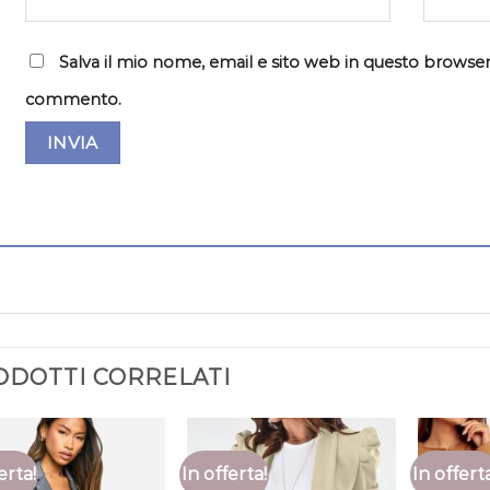
Salva il mio nome, email e sito web in questo browser
commento.
ODOTTI CORRELATI
erta!
In offerta!
In offert