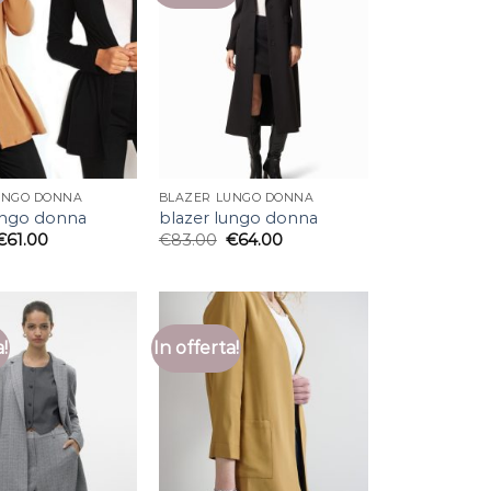
UNGO DONNA
BLAZER LUNGO DONNA
ungo donna
blazer lungo donna
€
61.00
€
83.00
€
64.00
a!
In offerta!