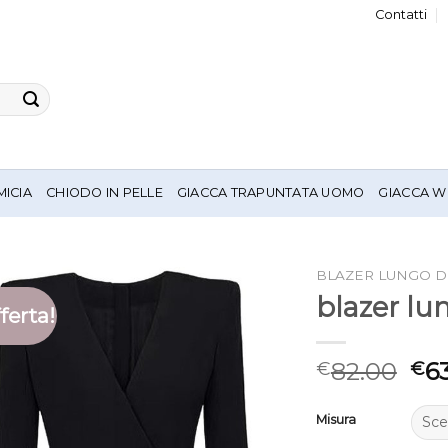
Contatti
MICIA
CHIODO IN PELLE
GIACCA TRAPUNTATA UOMO
GIACCA W
BLAZER LUNGO 
blazer l
ferta!
82.00
6
€
€
Misura