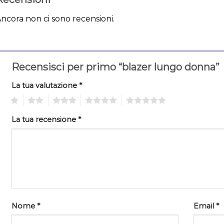
ncora non ci sono recensioni.
Recensisci per primo “blazer lungo donna”
La tua valutazione
*
1
2
3
4
5
La tua recensione
*
Nome
*
Email
*