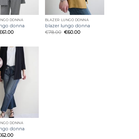
UNGO DONNA
BLAZER LUNGO DONNA
ungo donna
blazer lungo donna
€
61.00
€
78.00
€
60.00
a!
UNGO DONNA
ungo donna
€
62.00