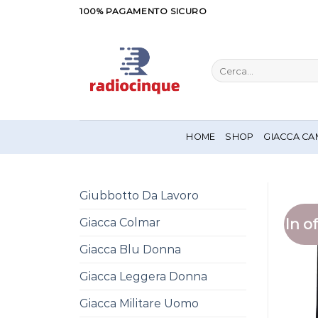
Salta
100% PAGAMENTO SICURO
ai
contenuti
Cerca:
HOME
SHOP
GIACCA CA
Giubbotto Da Lavoro
In of
Giacca Colmar
Giacca Blu Donna
Giacca Leggera Donna
Giacca Militare Uomo