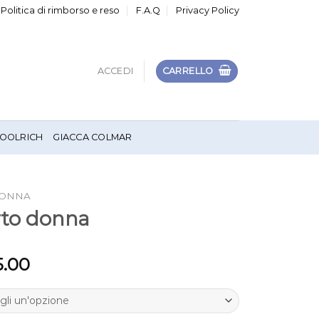
Politica di rimborso e reso
F.A.Q
Privacy Policy
ACCEDI
CARRELLO
OOLRICH
GIACCA COLMAR
DONNA
rto donna
5.00