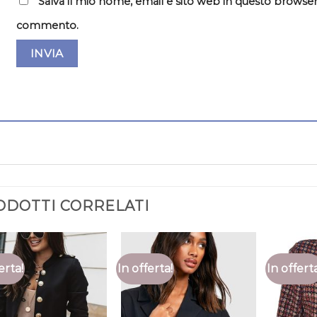
Salva il mio nome, email e sito web in questo browser
commento.
ODOTTI CORRELATI
erta!
In offerta!
In offert