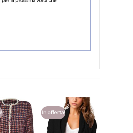
 per la prossima volta che
a!
In offerta!