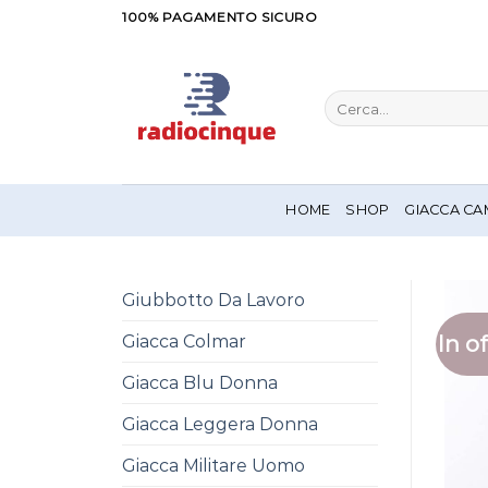
Salta
100% PAGAMENTO SICURO
ai
contenuti
Cerca:
HOME
SHOP
GIACCA CA
Giubbotto Da Lavoro
In of
Giacca Colmar
Giacca Blu Donna
Giacca Leggera Donna
Giacca Militare Uomo