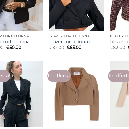
R CORTO DONNA
BLAZER CORTO DONNA
BLAZER C
r corto donna
blazer corto donna
blazer c
00
€
60.00
€
82.00
€
63.00
€
83.00
erta!
In offerta!
In offert