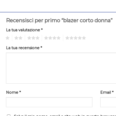
Recensisci per primo “blazer corto donna”
La tua valutazione
*
1
2
3
4
5
La tua recensione
*
Nome
*
Email
*