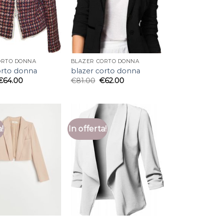
ORTO DONNA
BLAZER CORTO DONNA
orto donna
blazer corto donna
€
64.00
€
81.00
€
62.00
a!
In offerta!