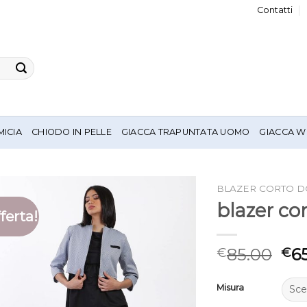
Contatti
MICIA
CHIODO IN PELLE
GIACCA TRAPUNTATA UOMO
GIACCA W
BLAZER CORTO 
blazer co
ferta!
85.00
6
€
€
Misura